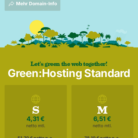
Mehr Domain-Info
Let’s green the web together!
Green:Hosting Standard
S
M
4,31 €
6,51 €
netto mtl.
netto mtl.