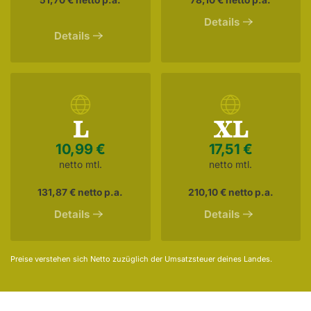
51,70 € netto p.a.
78,10 € netto p.a.
Details
Details
L
XL
10,99 €
17,51 €
netto mtl.
netto mtl.
131,87 € netto p.a.
210,10 € netto p.a.
Details
Details
Preise verstehen sich Netto zuzüglich der Umsatzsteuer deines Landes.